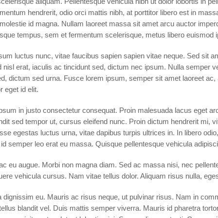
s scelerisque aliquam. Pellentesque vehicula nibh ut dolor lobortis in
entum hendrerit, odio orci mattis nibh, at porttitor libero est in mass
, molestie id magna. Nullam laoreet massa sit amet arcu auctor imperd
tesque tempus, sem et fermentum scelerisque, metus libero euismod i
um luctus nunc, vitae faucibus sapien sapien vitae neque. Sed sit a
ed nisl erat, iaculis ac tincidunt sed, dictum nec ipsum. Nulla semper v
sed, dictum sed urna. Fusce lorem ipsum, semper sit amet laoreet ac,
eget id elit.
 ipsum in justo consectetur consequat. Proin malesuada lacus eget a
landit sed tempor ut, cursus eleifend nunc. Proin dictum hendrerit mi,
 egestas luctus urna, vitae dapibus turpis ultrices in. In libero odio,
, id semper leo erat eu massa. Quisque pellentesque vehicula adipisc
 ac eu augue. Morbi non magna diam. Sed ac massa nisi, nec pellentesq
ere vehicula cursus. Nam vitae tellus dolor. Aliquam risus nulla, egest
a dignissim eu. Mauris ac risus neque, ut pulvinar risus. Nam in com
lus blandit vel. Duis mattis semper viverra. Mauris id pharetra tortor.