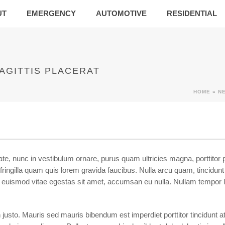
UT
EMERGENCY
AUTOMOTIVE
RESIDENTIAL
AGITTIS PLACERAT
HOME
»
N
te, nunc in vestibulum ornare, purus quam ultricies magna, porttitor 
ngilla quam quis lorem gravida faucibus. Nulla arcu quam, tincidunt a
euismod vitae egestas sit amet, accumsan eu nulla. Nullam tempor lec
usto. Mauris sed mauris bibendum est imperdiet porttitor tincidunt a