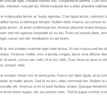
e suscipit eget, volutpat lobortis nisi. Suspendisse potenti. Cum soc
dio, interdum suscipit dui. Morbi molestie leo a dolor pharetra sollicit
et malesuada fames ac turpis egestas. Cras ligula lectus, interdum id au
urabitur luctus scelerisque tempor. Nullam dolor massa, accumsan eu 
ligula ipsum, sit amet scelerisque leo. Aenean placerat ornare tempus. 
am sed nisl egestas imperdiet ac eu leo. Proin vel mauris diam, tem
get, varius non elit. Vestibulum eu dui lorem.
it ac nisl sodales molestie eget vitae lectus. Ut non massa sed leo ali
tempor. Vivamus mattis, eros a lacinia congue, lacus urna ultrices dia
s sit amet, cursus nec velit. Ut et orci nibh. Cras rhoncus risus in vel
tor semper vitae.
isque semper rutrum est sit amet porta. Fusce non diam ligula, id acc
olor, at mattis ipsum. Sed id mi orci, vitae commodo leo. Nullam ut 
convallis elit. Vivamus in mi et justo facilisis ornare. Quisque hendreri
sit amet lorem augue, nec accumsan nunc. Sed id augue a tortor scel