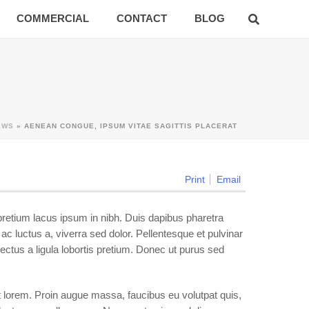
COMMERCIAL
CONTACT
BLOG
EWS
»
AENEAN CONGUE, IPSUM VITAE SAGITTIS PLACERAT
Print
Email
pretium lacus ipsum in nibh. Duis dapibus pharetra
c luctus a, viverra sed dolor. Pellentesque et pulvinar
tus a ligula lobortis pretium. Donec ut purus sed
t lorem. Proin augue massa, faucibus eu volutpat quis,