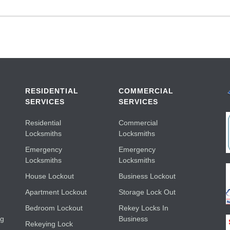
RESIDENTIAL
COMMERCIAL
SERVICES
SERVICES
Residential
Commercial
Locksmiths
Locksmiths
Emergency
Emergency
Locksmiths
Locksmiths
House Lockout
Business Lockout
Apartment Lockout
Storage Lock Out
Bedroom Lockout
Rekey Locks In
ng
Business
Rekeying Lock