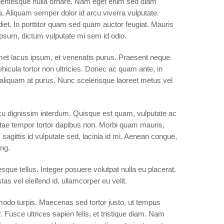
 pellentesque nulla ornare. Nam eget enim sed diam
a. Aliquam semper dolor id arcu viverra vulputate.
iet. In porttitor quam sed quam auctor feugiat. Mauris
psum, dictum vulputate mi sem id odio.
met lacus ipsum, et venenatis purus. Praesent neque
ehicula tortor non ultricies. Donec ac quam ante, in
 aliquam at purus. Nunc scelerisque laoreet metus vel
rcu dignissim interdum. Quisque est quam, vulputate ac
 vitae tempor tortor dapibus non. Morbi quam mauris,
 sagittis id vulputate sed, lacinia id mi. Aenean congue,
ing.
ue tellus. Integer posuere volutpat nulla eu placerat.
as vel eleifend id, ullamcorper eu velit.
modo turpis. Maecenas sed tortor justo, ut tempus
 Fusce ultrices sapien felis, et tristique diam. Nam