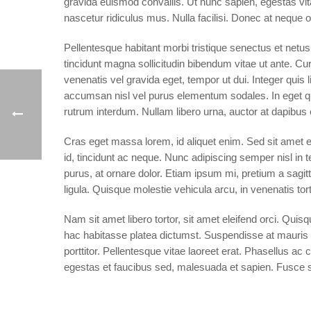
gravida euismod convallis. Ut nunc sapien, egestas vita
nascetur ridiculus mus. Nulla facilisi. Donec at neque o
Pellentesque habitant morbi tristique senectus et netus 
tincidunt magna sollicitudin bibendum vitae ut ante. C
venenatis vel gravida eget, tempor ut dui. Integer quis 
accumsan nisl vel purus elementum sodales. In eget qu
rutrum interdum. Nullam libero urna, auctor at dapibus e
Cras eget massa lorem, id aliquet enim. Sed sit amet el
id, tincidunt ac neque. Nunc adipiscing semper nisl in 
purus, at ornare dolor. Etiam ipsum mi, pretium a sagitti
ligula. Quisque molestie vehicula arcu, in venenatis tor
Nam sit amet libero tortor, sit amet eleifend orci. Qu
hac habitasse platea dictumst. Suspendisse at mauris d
porttitor. Pellentesque vitae laoreet erat. Phasellus ac 
egestas et faucibus sed, malesuada et sapien. Fusce 