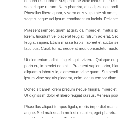
hendrerit sed tortor. Suspendisse vitae lectus in tellu
scelerisque rutrum. Nam pharetra, dui adipiscing condim
Phasellus libero quam, viverra quis vulputate sit amet
sagittis neque vel ipsum condimentum lacinia. Pellen
Praesent semper, quam at gravida imperdiet, metus ips
lorem, tincidunt vel placerat feugiat, rutrum ac erat. S
feugiat sapien. Etiam massa turpis, laoreet et auctor 
faucibus. Curabitur ac neque at arcu consectetur auctor 
Ut elementum adipiscing elit quis viverra. Quisque eu
porta eu, imperdiet non nisl. Praesent sapien tortor, b
aliquam a lobortis id, elementum vitae quam. Suspendisse
ipsum vitae sagittis placerat, enim lectus tempor diam
Donec sit amet lorem pretium neque fringilla imperdiet
Ut dignissim dolor et libero feugiat cursus. Aenean posu
Phasellus aliquet tempus ligula, mollis imperdiet mass
augue. Sed malesuada molestie sapien, eget pharetra tel