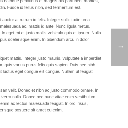
iis natoque penatibus et magnis dis parturient montes,
udin. Fusce id tellus nibh, sed fermentum est.
ctor a, rutrum id felis. Integer sollicitudin urna
malesuada ac, mattis id ante. Nunc ligula metus,
In eget mi et justo mollis vehicula quis et ipsum. Nulla
pus scelerisque enim. In bibendum arcu in dolor
quet mattis. Integer justo mauris, vulputate a imperdiet
m, quis varius purus felis quis sapien. Duis nec nibh
it luctus eget congue elit congue. Nullam ut feugiat
umsan velit. Donec et nibh ac justo commodo ornare. In
viverra nulla. Donec nec nunc vitae enim vestibulum
t enim ac lectus malesuada feugiat. In orci risus,
erisque posuere sit amet eu enim.